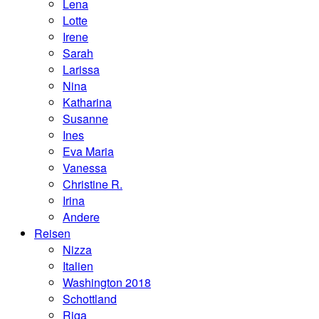
Lena
Lotte
Irene
Sarah
Larissa
Nina
Katharina
Susanne
Ines
Eva Maria
Vanessa
Christine R.
Irina
Andere
Reisen
Nizza
Italien
Washington 2018
Schottland
Riga