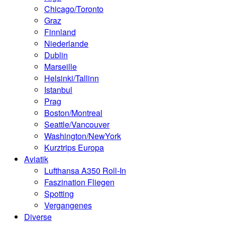
Chicago/Toronto
Graz
Finnland
Niederlande
Dublin
Marseille
Helsinki/Tallinn
Istanbul
Prag
Boston/Montreal
Seattle/Vancouver
Washington/NewYork
Kurztrips Europa
Aviatik
Lufthansa A350 Roll-In
Faszination Fliegen
Spotting
Vergangenes
Diverse