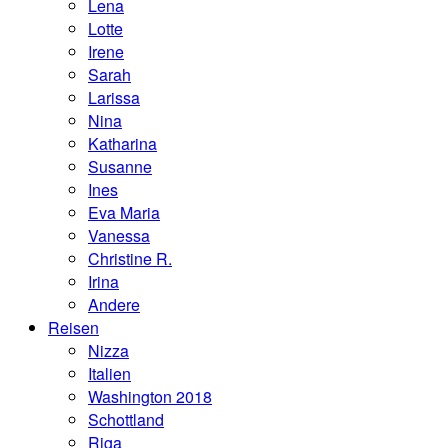
Lena
Lotte
Irene
Sarah
Larissa
Nina
Katharina
Susanne
Ines
Eva Maria
Vanessa
Christine R.
Irina
Andere
Reisen
Nizza
Italien
Washington 2018
Schottland
Riga