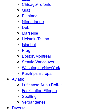
Chicago/Toronto
Graz
Finnland
Niederlande
Dublin
Marseille
Helsinki/Tallinn
Istanbul
Prag
Boston/Montreal
Seattle/Vancouver
Washington/NewYork
Kurztrips Europa
Aviatik
Lufthansa A350 Roll-In
Faszination Fliegen
Spotting
Vergangenes
Diverse