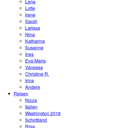
Lena
Lotte
Irene
Sarah
Larissa
Nina
Katharina
Susanne
Ines
Eva Maria
Vanessa
Christine R.
Irina
Andere
Reisen
Nizza
Italien
Washington 2018
Schottland
Riga