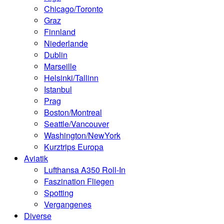
Chicago/Toronto
Graz
Finnland
Niederlande
Dublin
Marseille
Helsinki/Tallinn
Istanbul
Prag
Boston/Montreal
Seattle/Vancouver
Washington/NewYork
Kurztrips Europa
Aviatik
Lufthansa A350 Roll-In
Faszination Fliegen
Spotting
Vergangenes
Diverse