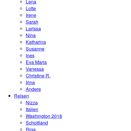
Lena
Lotte
Irene
Sarah
Larissa
Nina
Katharina
Susanne
Ines
Eva Maria
Vanessa
Christine R.
Irina
Andere
Reisen
Nizza
Italien
Washington 2018
Schottland
Riga