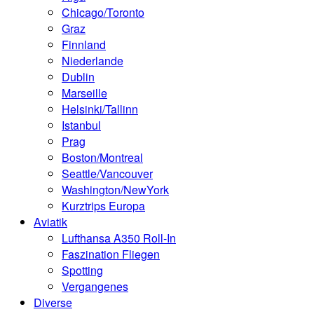
Chicago/Toronto
Graz
Finnland
Niederlande
Dublin
Marseille
Helsinki/Tallinn
Istanbul
Prag
Boston/Montreal
Seattle/Vancouver
Washington/NewYork
Kurztrips Europa
Aviatik
Lufthansa A350 Roll-In
Faszination Fliegen
Spotting
Vergangenes
Diverse